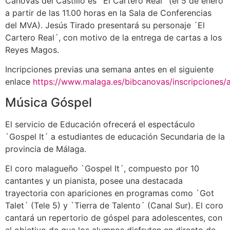
Cánovas del Castillo es `El Cartero Real´ (el 5 de enero
a partir de las 11.00 horas en la Sala de Conferencias
del MVA). Jesús Tirado presentará su personaje ´El
Cartero Real´, con motivo de la entrega de cartas a los
Reyes Magos.
Incripciones previas una semana antes en el siguiente
enlace
https://www.malaga.es/bibcanovas/inscripciones/a
Música Góspel
El servicio de Educación ofrecerá el espectáculo
`Gospel It´ a estudiantes de educación Secundaria de la
provincia de Málaga.
El coro malagueño `Gospel It´, compuesto por 10
cantantes y un pianista, posee una destacada
trayectoria con apariciones en programas como `Got
Talet´ (Tele 5) y `Tierra de Talento´ (Canal Sur). El coro
cantará un repertorio de góspel para adolescentes, con